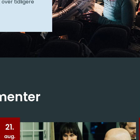
 over tidligere
menter
21.
aug.