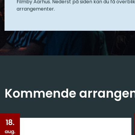
Filmby Aarhus. Nederst på siden kan du få overblik
arrangementer.
Kommende arrange
18.
aug.