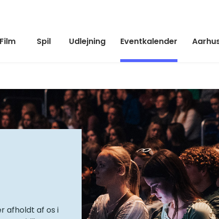
Film
Spil
Udlejning
Eventkalender
Aarhus
 afholdt af os i