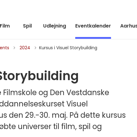
Film
Spil
Udlejning
Eventkalender
Aarhus
Tilbage til
vents
2024
Kursus i Visuel Storybuilding
Storybuilding
ilmskole og Den Vestdanske
ruddannelseskurset Visuel
us den 29.-30. maj. På dette kursus
te universer til film, spil og