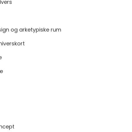
ivers
design og arketypiske rum
niverskort
e
de
oncept