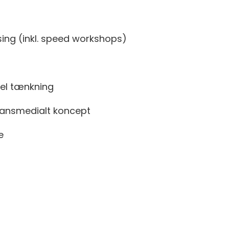
vising (inkl. speed workshops)
diel tænkning
transmedialt koncept
e