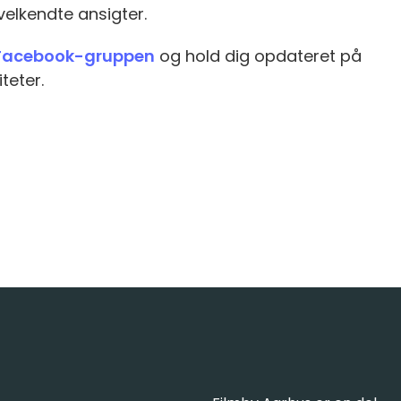
velkendte ansigter.
Facebook-gruppen
og hold dig opdateret på
eter.