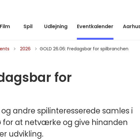
Film
Spil
Udlejning
Eventkalender
Aarhus
Tilbage til
vents
2026
GOLD 26.06: Fredagsbar for spilbranchen
dagsbar for
 og andre spilinteresserede samles i
ø for at netværke og give hinanden
r udvikling.