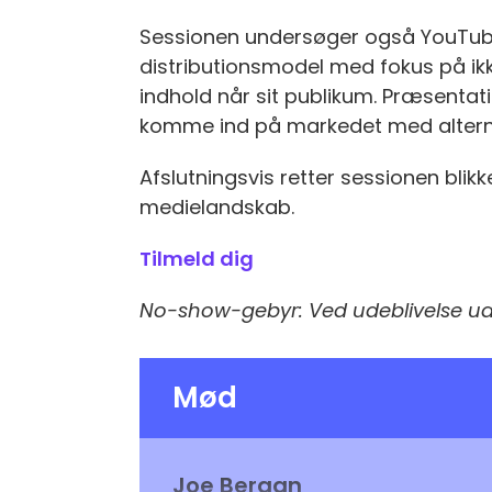
Sessionen undersøger også YouTube
distributionsmodel med fokus på ik
indhold når sit publikum. Præsenta
komme ind på markedet med alternat
Afslutningsvis retter sessionen blik
medielandskab.
Tilmeld dig
No-show-gebyr: Ved udeblivelse ud
Mød
Joe Bergan