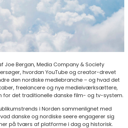
 af Joe Bergan, Media Company & Society
ersøger, hvordan YouTube og creator-drevet
randre den nordiske mediebranche – og hvad det
kaber, freelancere og nye medieiværksættere,
 for det traditionelle danske film- og tv-system.
publikumstrends i Norden sammenlignet med
hvad danske og nordiske seere engagerer sig
mer på tværs af platforme i dag og historisk.