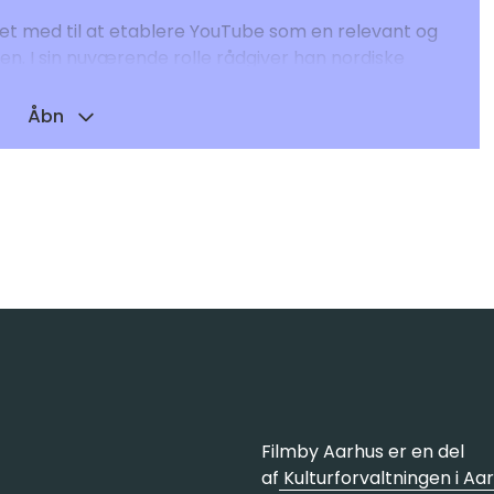
et med til at etablere YouTube som en relevant og
en. I sin nuværende rolle rådgiver han nordiske
sk med fokus på at øge deres rækkevidde og
Tube-strategier til det nordiske marked.
Åbn
 Bergan med digital distribution hos MTG i
kumentarproducer hos NBC i New York.
Filmby Aarhus er en del
af
Kulturforvaltningen i Aa