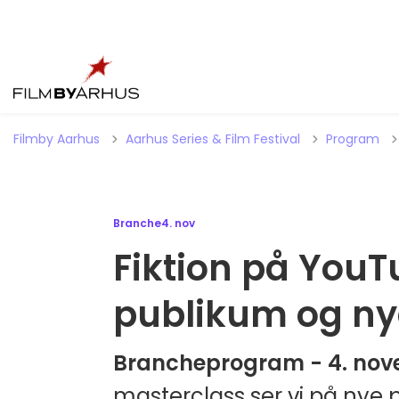
Filmby Aarhus
Aarhus Series & Film Festival
Program
Branche
4. nov
Fiktion på YouTu
publikum og ny
Brancheprogram - 4. nov
masterclass ser vi på nye 