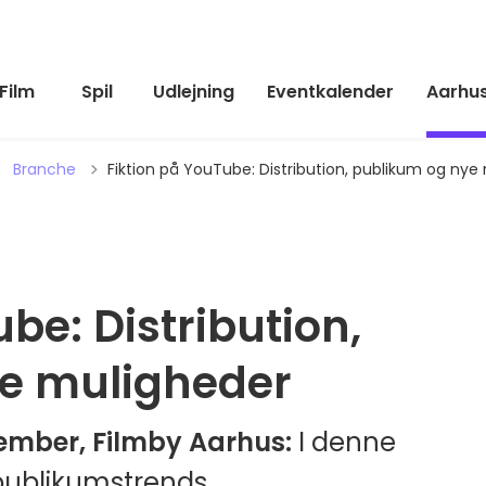
Film
Spil
Udlejning
Eventkalender
Aarhus
Tilbage til
Branche
Fiktion på YouTube: Distribution, publikum og nye
be: Distribution,
e muligheder
ember, Filmby Aarhus:
I denne
publikumstrends,