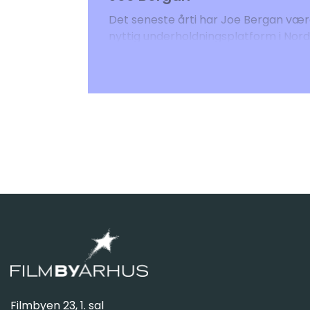
Det seneste årti har Joe Bergan vær
nyttig underholdningsplatform i Nord
creators og mediepartnere strategi
indtjening samt omsætte globale You
Før sin tid hos YouTube arbejdede Joe
Stockholm og har desuden været do
Filmbyen 23, 1. sal