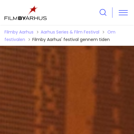
Tilbage til
Filmby Aarhus
Aarhus Series & Film Festival
Om
festivalen
Filmby Aarhus' festival gennem tiden